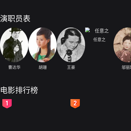
演职员表
任意之
曹达华
胡珊
王豪
邬丽
电影排行榜
2
3