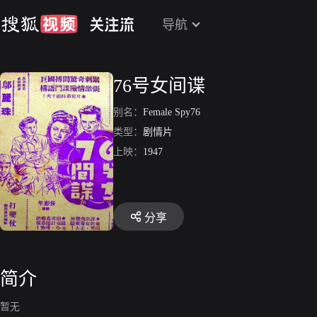
导航
76号女间谍
别名：
Female Spy76
类型：
剧情片
上映：
1947
分享
简介
暂无