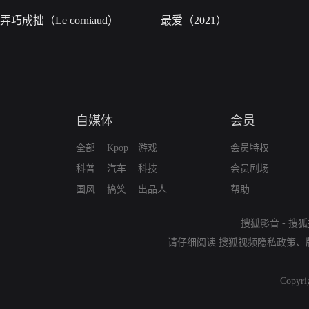
弄巧成拙（Le corniaud）
最爱（2021）
自媒体
会员
全部
Kpop
游戏
会员特权
科普
汽车
科技
会员剧场
国风
搞笑
出品人
帮助
搜狐影音
-
搜狐
请仔细阅读
搜狐视频隐私政策
、
Copyri