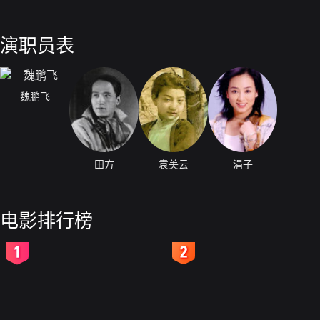
演职员表
魏鹏飞
田方
袁美云
涓子
电影排行榜
2
3