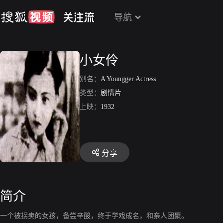
导航
小女伶
别名：
A Youngger Actress
类型：
剧情片
上映：
1932
分享
简介
一个被拐卖的女孩，备尝辛酸，终于学戏成名，和亲人团聚。