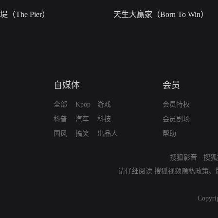
堤（The Pier）
天生大赢家（Born To Win）
自媒体
会员
全部
Kpop
游戏
会员特权
科普
汽车
科技
会员剧场
国风
搞笑
出品人
帮助
搜狐影音
-
搜狐
请仔细阅读
搜狐视频隐私政策
、
Copyri