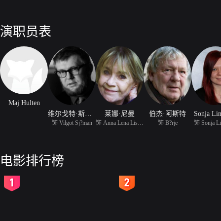
演职员表
Maj Hulten
维尔戈特·斯耶曼
莱娜·尼曼
伯杰·阿斯特
Sonja Li
饰 Vilgot Sj?man
饰 Anna Lena Lisabet Ny
饰 B?rje
饰 Sonja Li
电影排行榜
2
3