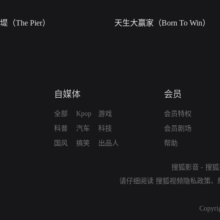
堤（The Pier）
天生大赢家（Born To Win）
自媒体
会员
全部
Kpop
游戏
会员特权
科普
汽车
科技
会员剧场
国风
搞笑
出品人
帮助
搜狐影音
-
搜狐
请仔细阅读
搜狐视频隐私政策
、
Copyri