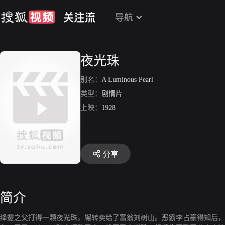
导航
夜光珠
别名：
A Luminous Pearl
类型：
剧情片
上映：
1928
分享
简介
绛颦之父打得一颗夜光珠，辗转卖给了富翁刘树山。恶霸李占豪得知后，