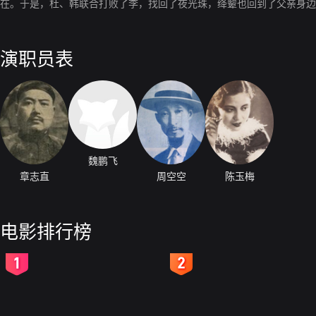
在。于是，杜、韩联合打败了李，找回了夜光珠，绛颦也回到了父亲身边
演职员表
魏鹏飞
章志直
周空空
陈玉梅
电影排行榜
2
3