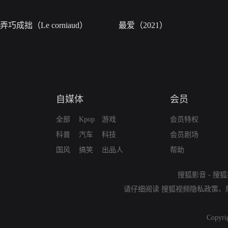
弄巧成拙（Le corniaud）
最爱（2021）
自媒体
会员
全部
Kpop
游戏
会员特权
科普
汽车
科技
会员剧场
国风
搞笑
出品人
帮助
搜狐影音
-
搜狐
请仔细阅读
搜狐视频隐私政策
、
Copyri