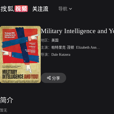
导航
Military Intelligence and Y
地区：
美国
主演：
帕特里克·茂顿
Elizabeth Ann Bennett
麦
导演：
Dale Kutzera
分享
简介
暂无