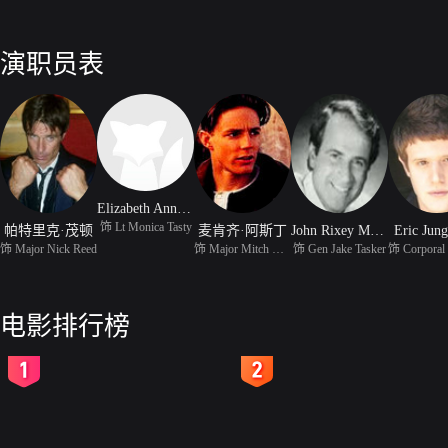
演职员表
Elizabeth Ann Bennett
饰 Lt Monica Tasty
帕特里克·茂顿
麦肯齐·阿斯丁
John Rixey Moore
Eric Jun
饰 Major Nick Reed
饰 Major Mitch Dunning
饰 Gen Jake Tasker
电影排行榜
2
3