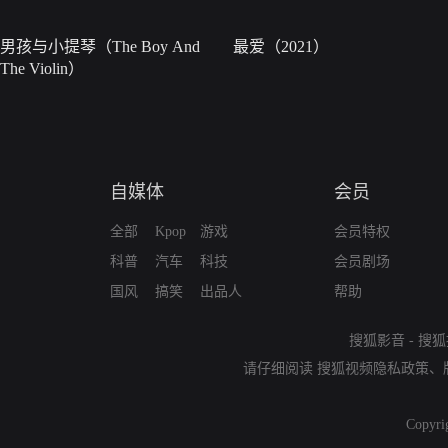
男孩与小提琴（The Boy And
最爱（2021）
The Violin）
自媒体
会员
全部
Kpop
游戏
会员特权
科普
汽车
科技
会员剧场
国风
搞笑
出品人
帮助
搜狐影音
-
搜狐
请仔细阅读
搜狐视频隐私政策
、
Copyri