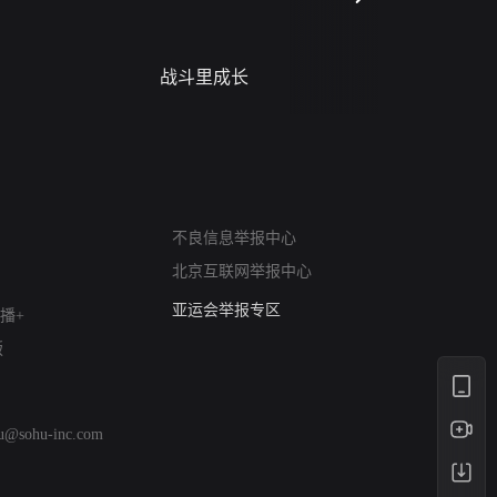
战斗里成长
蝎尾谋杀案（L
scorpione
网络暴力有害信息举报
不良信息举报中心
12318 文化市场举报
北京互联网举报中心
算法推荐专项举报
亚运会举报专区
播+
涉历史虚无举报
版
网络谣言信息专项
涉政举报入口
涉未成年人举报
hu@sohu-inc.com
清朗自媒体乱象举报
涉民族宗教有害信息举报