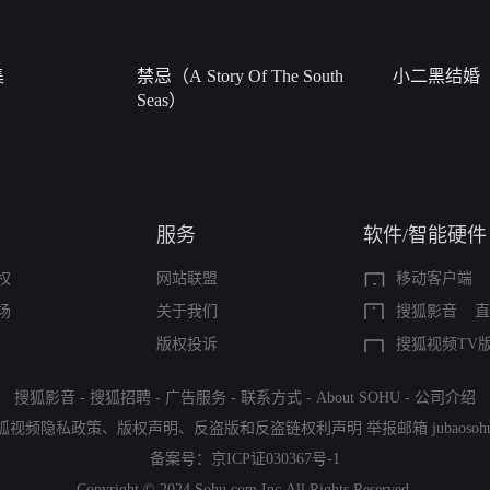
集
禁忌（A Story Of The South
小二黑结婚
Seas）
服务
软件/智能硬件
权
网站联盟
移动客户端
场
关于我们
搜狐影音
直
版权投诉
搜狐视频TV
搜狐影音
-
搜狐招聘
-
广告服务
-
联系方式
-
About SOHU
-
公司介绍
狐视频隐私政策
、
版权声明
、
反盗版和反盗链权利声明
举报邮箱
jubaoso
备案号：
京ICP证030367号-1
Copyright © 2024 Sohu.com Inc.All Rights Reserved.