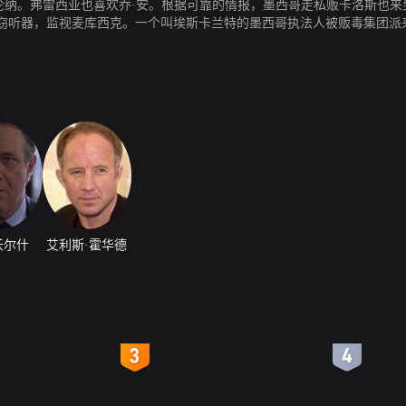
瓦伦纳。弗雷西亚也喜欢乔·安。根据可靠的情报，墨西哥走私贩卡洛斯也
窃听器，监视麦库西克。一个叫埃斯卡兰特的墨西哥执法人被贩毒集团派
是好友，此次前来就是奉命将麦库西克干掉，但却反被麦库西克扣为人质。
，赶到现场的马奎尔将卡洛斯击毙，而弗雷西亚则将又准备打死麦库西克
·沃尔什
艾利斯·霍华德
4
5