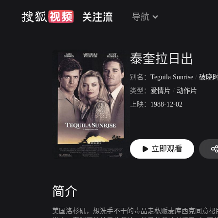
导航
泰奎拉日出
别名：
Teguila Sunrise
/
破晓
类型：
爱情片
/
动作片
上映：
1988-12-02
立即观看
简介
美国洛杉矶，想洗手不干的毒品走私贩麦库西克同意帮