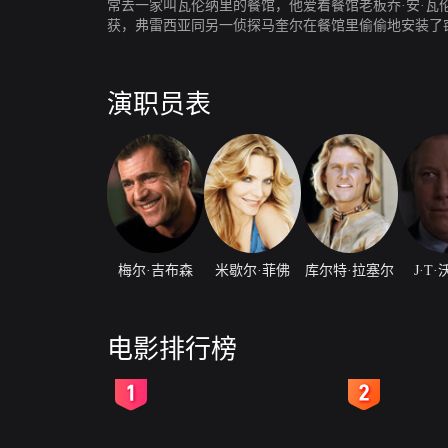
常去一家叫瓦伦纳里的餐馆，他爱着餐馆老板乔·安·
获，弗雷西亚同另一侦探马奎尔在餐馆里偷偷地安装了
身份。实际身份是卡洛斯的埃斯卡兰特本和麦库西克本
斯的礼物，其目的是为了杀死卡洛斯。在搏斗的过程中
的麦库西克和乔·安重新相聚。
演职员表
梅尔·吉布森
米歇尔·菲佛
库尔特·拉塞尔
J·T
电影排行榜
2
3