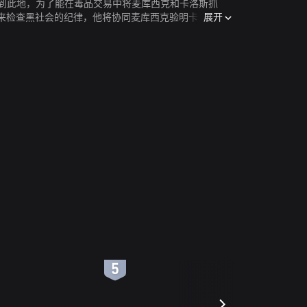
来到此地，为了能在毒品交易中将麦库西克和卡洛斯抓
展开
来检查黑社会的纪律，他将协同麦库西克验明卡洛斯的
麦库西克将一条藏有1500万美元的小船作为送给卡洛
的马奎尔打死。这时，小船起火发生了爆炸，死里逃生
6
7