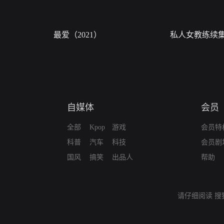
最爱（2021）
私人女教练续
自媒体
会员
全部
Kpop
游戏
会员特
科普
汽车
科技
会员剧
国风
搞笑
出品人
帮助
请仔细阅读
搜