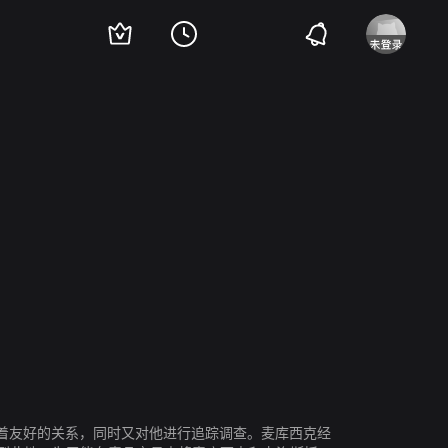
T·沃尔什
艾利斯·霍华德
着友好的关系，同时又对他进行追踪调查。麦库西克经