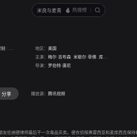
时刻
/
黎明霹雳火
地区：
美国
主演：
梅尔·吉布森
米歇尔·菲佛
库尔特·拉塞尔
J·
导演：
罗伯特·唐尼
播放源：
腾讯视频
分享
朋友伦纳德律师最后干一次毒品买卖。便衣侦探弗雷西亚和麦库西克保持