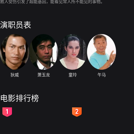
救人受伤引发了超能基因，能看见常人所不能见的事物。
演职员表
狄威
萧玉龙
童玲
午马
电影排行榜
2
3