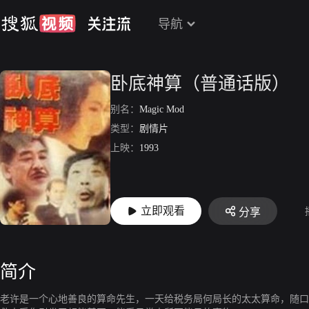
导航
卧底神算（普通话版）
别名：
Magic Mod
类型：
剧情片
上映：
1993
立即观看
分享
简介
老许是一个心地善良的算命先生，一天给税务局何局长的太太算命，随口