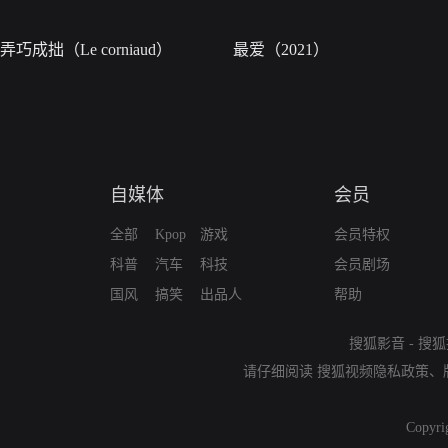
弄巧成拙（Le corniaud）
最爱（2021）
自媒体
会员
全部
Kpop
游戏
会员特权
科普
汽车
科技
会员剧场
国风
搞笑
出品人
帮助
搜狐影音
-
搜狐
请仔细阅读
搜狐视频隐私政策
、
Copyri