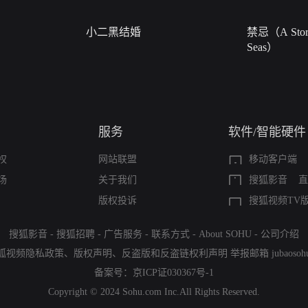
小二黑结婚
禁忌（A Story
Seas）
服务
软件/智能硬件
权
网站联盟
移动客户端
场
关于我们
搜狐影音
直
版权投诉
搜狐视频TV
搜狐影音
-
搜狐招聘
-
广告服务
-
联系方式
-
About SOHU
-
公司介绍
狐视频隐私政策
、
版权声明
、
反盗版和反盗链权利声明
举报邮箱
jubaoso
备案号：
京ICP证030367号-1
Copyright © 2024 Sohu.com Inc.All Rights Reserved.