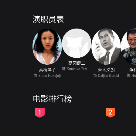
演职员表
高冈健二
饰 Kunihiko Tanigawa
高桥洋子
青木义朗
浜
饰 Shino Hokujoji
饰 Daijiro Kuroki
饰 Hok
电影排行榜
2
3