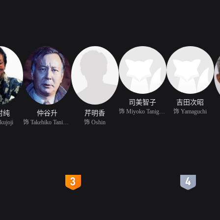
司美智子
吉田次昭
饰 Miyoko Tanigawa
饰 Yamaguchi
村纯
仲谷升
芹明香
ujoji
饰 Takehiko Tanigawa
饰 Oshin
4
5