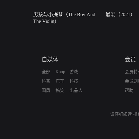
男孩与小提琴（The Boy And
最爱（2021）
The Violin）
自媒体
会员
全部
Kpop
游戏
会员特
科普
汽车
科技
会员剧
国风
搞笑
出品人
帮助
请仔细阅读
搜