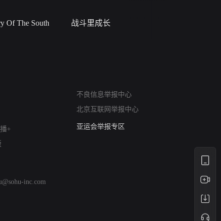
 Of The South
战斗里成长
私人女教
网络暴力有害信息举报
不良信息举报中心
12318 文化市场举报
北京互联网举报中心
算法推荐专项举报
亚运会举报专区
播+
涉历史虚无举报
版
网络谣言信息专项
涉政举报入口
涉未成年人举报
hu@sohu-inc.com
清朗自媒体乱象举报
涉民族宗教有害信息举报
清朗·生活服务类内容举报