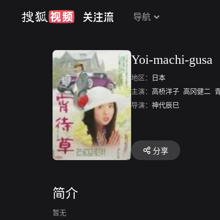
导航
Yoi-machi-gusa
地区：
日本
主演：
高桥洋子
高冈健二
青
导演：
神代辰巳
分享
简介
暂无