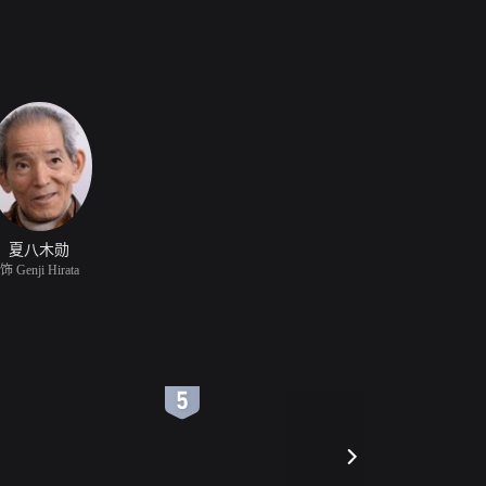
夏八木勋
饰 Genji Hirata
6
7