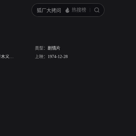
类型：
剧情片
木义朗
浜村纯
仲谷升
上映：
芹明香
1974-12-28
司美智子
吉田次昭
夏八木勋