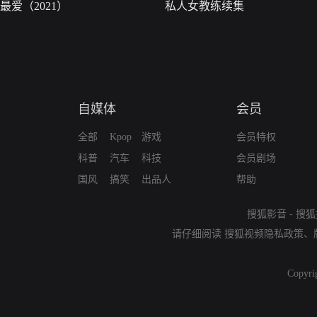
最爱（2021）
私人女教练续集
自媒体
会员
全部
Kpop
游戏
会员特权
科普
汽车
科技
会员剧场
国风
搞笑
出品人
帮助
搜狐影音
-
搜狐
请仔细阅读
搜狐视频隐私政策
、
Copyri