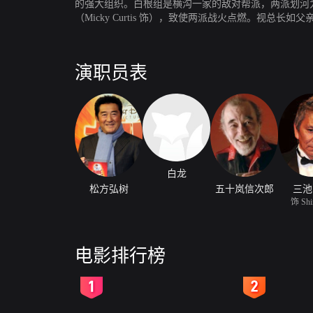
的强大组织。白根组是横沟一家的敌对帮派，两派划河
（Micky Curtis 饰），致使两派战火点燃。
与白根组纳入麾下，横沟高级干部土屋（秋野太作 饰
诚的小弟独自与各方势力展开对抗。
演职员表
白龙
松方弘树
五十岚信次郎
三池
饰 Shi
电影排行榜
2
3