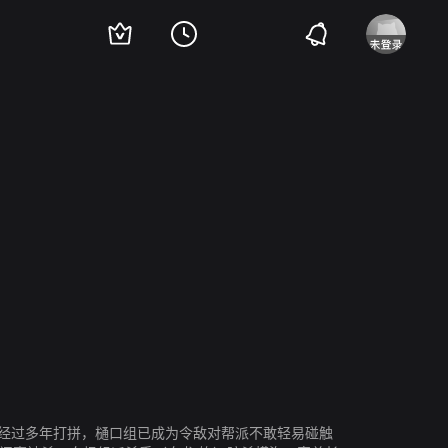
弟。经过多年打拼，樋口组已成为令敌对帮派不敢轻易碰触