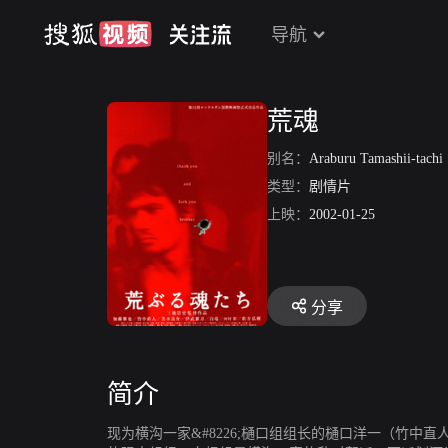
导航
荒魂
别名：
Araburu Tamashii-tachi
类型：
剧情片
上映：
2002-01-25
分享
简介
现为横沟一家&#8226;樋口组组长的樋口洋一（竹