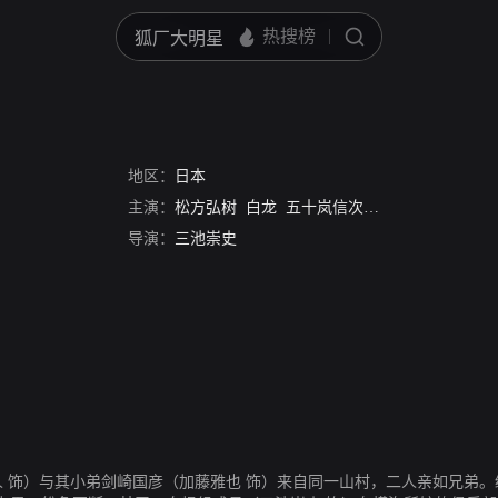
地区：
日本
主演：
松方弘树
白龙
五十岚信次郎
三池崇史
导演：
三池崇史
中直人 饰）与其小弟剑崎国彦（加藤雅也 饰）来自同一山村，二人亲如兄