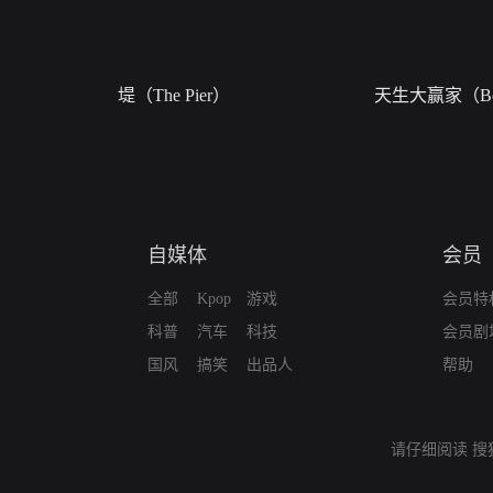
堤（The Pier）
天生大赢家（Bor
自媒体
会员
全部
Kpop
游戏
会员特
科普
汽车
科技
会员剧
国风
搞笑
出品人
帮助
请仔细阅读
搜