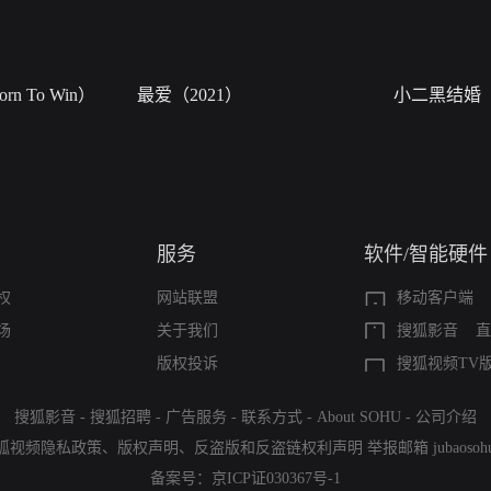
n To Win）
最爱（2021）
小二黑结婚
服务
软件/智能硬件
权
网站联盟
移动客户端
场
关于我们
搜狐影音
直
版权投诉
搜狐视频TV
搜狐影音
-
搜狐招聘
-
广告服务
-
联系方式
-
About SOHU
-
公司介绍
狐视频隐私政策
、
版权声明
、
反盗版和反盗链权利声明
举报邮箱
jubaoso
备案号：
京ICP证030367号-1