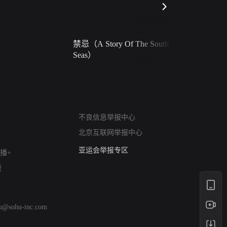
禁忌（A Story Of The South
火球（Ball 
Seas）
网络暴力有害信息举报
不良信息举报中心
12318 文化市场举报
北京互联网举报中心
算法推荐专项举报
亚运会举报专区
播+
涉历史虚无举报
版
网络谣言信息专项
涉政举报入口
涉未成年人举报
hu@sohu-inc.com
清朗自媒体乱象举报