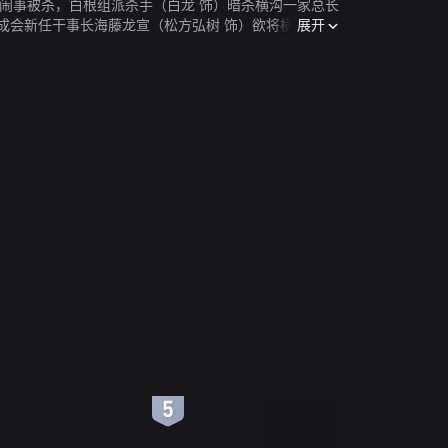
闹事被杀，白根组派杀手（白龙 饰）暗杀横沟一家总长
展开
的天成会新任干事长海藤龙宣（松方弘树 饰）欲将横沟一家
退出横沟一家，但不久即遭暗杀。孑然一身的剑崎率领忠
6
7