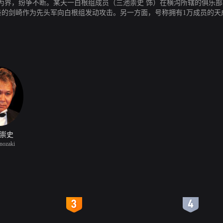
为界，纷争不断。某天一白根组成员（三池崇史 饰）在横沟所辖的俱乐部
视总长如父亲的剑崎作为先头军向白根组发动攻击。另一方面，号称拥有1万成员
）和水岛（伊武雅刀 饰）密谋促成此事。得知此讯的樋口洋一愤然率全组
崇史
nozaki
4
5