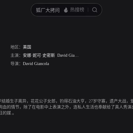
地区：
美国
主演：
安娜·妮可·史密斯
David Giancola
John James
Chyna
拉里·
导演：
David Giancola
岁结婚生子离异，花花公子女郎，钓得石油大亨，27岁守寡，遗产大战，爱
狗血的情节，除了在电影中上表演之外，连私人生活也奉献给了真人秀演
狂的媒.。