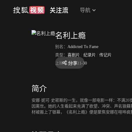
导航
名利上瘾
别名：
Addicted To Fame
类型：
喜剧片
/
纪录片
/
传记片
分享
上映：
2012-11-30
简介
安娜·妮可·史密斯的一生，就像一部电影一样：不满20
因离世。她的人生看起来充满了欲望、冲突、声名狼藉
材被搬上了银幕，《名利上瘾》便是聚焦安娜在喧哗疯