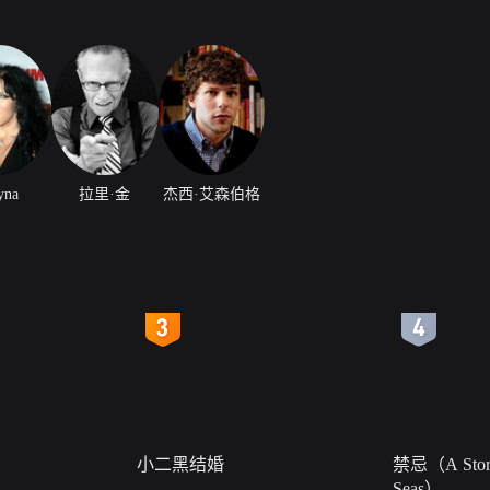
yna
拉里·金
杰西·艾森伯格
4
5
小二黑结婚
禁忌（A Story
Seas）