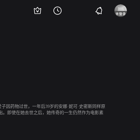
金
杰西·艾森伯格
子因药物过世，一年后39岁的安娜·妮可·史密斯同样原
出。即使在她去世之后，她传奇的一生仍然作为电影素