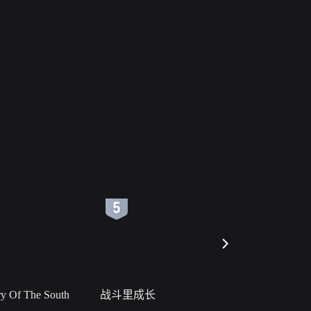
6
7
 Of The South
战斗里成长
私人女教