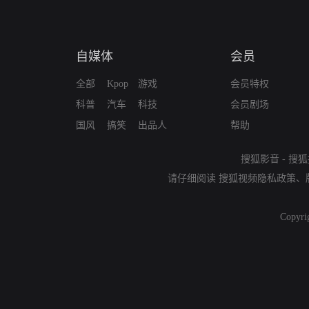
自媒体
会员
全部
Kpop
游戏
会员特权
科普
汽车
科技
会员剧场
国风
搞笑
出品人
帮助
搜狐影音
-
搜狐
请仔细阅读
搜狐视频隐私政策
、
Copyri