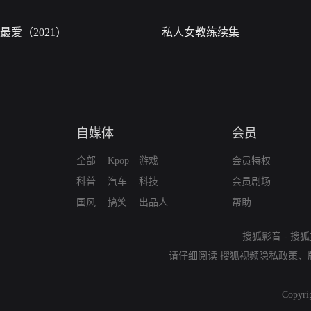
最爱（2021）
私人女教练续集
自媒体
会员
全部
Kpop
游戏
会员特权
科普
汽车
科技
会员剧场
国风
搞笑
出品人
帮助
搜狐影音
-
搜狐
请仔细阅读
搜狐视频隐私政策
、
Copyri