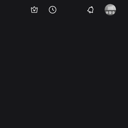
tthew Hennessey
Doug MacMillan
Doug McCallie