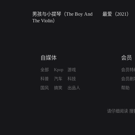
男孩与小提琴（The Boy And
最爱（2021）
The Violin）
自媒体
会员
全部
Kpop
游戏
会员特
科普
汽车
科技
会员剧
国风
搞笑
出品人
帮助
请仔细阅读
搜