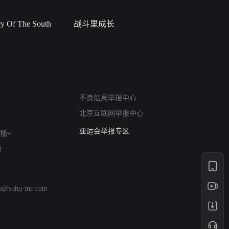
 Of The South
战斗里成长
私人女教
网络暴力有害信息举报
不良信息举报中心
12318 文化市场举报
北京互联网举报中心
算法推荐专项举报
亚运会举报专区
播+
涉历史虚无举报
版
网络谣言信息专项
涉政举报入口
涉未成年人举报
hu@sohu-inc.com
清朗自媒体乱象举报
涉民族宗教有害信息举报
清朗·生活服务类内容举报