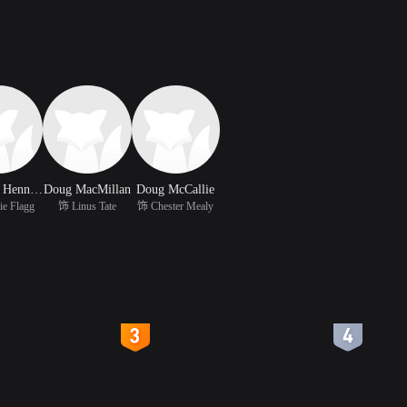
Matthew Hennessey
Doug MacMillan
Doug McCallie
ie Flagg
饰 Linus Tate
饰 Chester Mealy
4
5