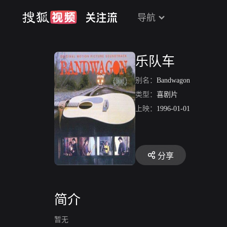
导航
乐队车
别名：
Bandwagon
类型：
喜剧片
上映：
1996-01-01
分享
简介
暂无