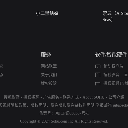
小二黑结婚
禁忌（A Story
Seas）
服务
软件/智能硬件
权
网站联盟
移动客户端
场
关于我们
搜狐影音
直
版权投诉
搜狐视频TV
搜狐影音
-
搜狐招聘
-
广告服务
-
联系方式
-
About SOHU
-
公司介绍
狐视频隐私政策
、
版权声明
、
反盗版和反盗链权利声明
举报邮箱
jubaoso
备案号：
京ICP证030367号-1
Copyright © 2024 Sohu.com Inc.All Rights Reserved.