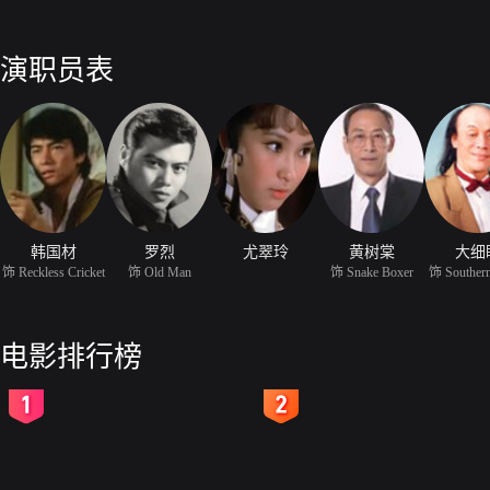
演职员表
韩国材
罗烈
尤翠玲
黄树棠
大细
饰 Reckless Cricket
饰 Old Man
饰 Snake Boxer
饰 Souther
电影排行榜
2
3