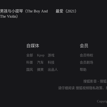
男孩与小提琴（The Boy And
最爱（2021）
The Violin）
自媒体
会员
全部
Kpop
游戏
会员特权
科普
汽车
科技
会员剧场
国风
搞笑
出品人
帮助
搜狐影音
-
搜狐
请仔细阅读
搜狐视频隐私政策
、
Copyri