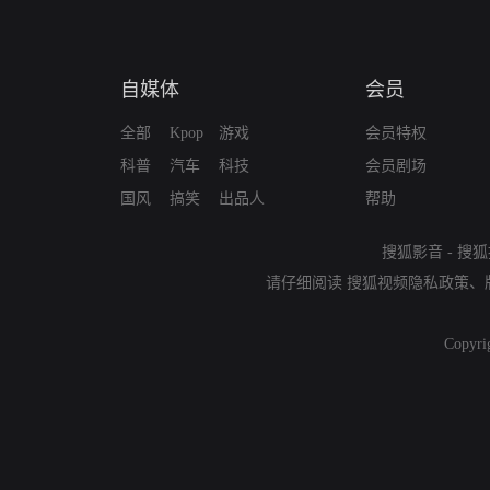
自媒体
会员
全部
Kpop
游戏
会员特权
科普
汽车
科技
会员剧场
国风
搞笑
出品人
帮助
搜狐影音
-
搜狐
请仔细阅读
搜狐视频隐私政策
、
Copyri