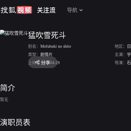
导航
猛吹雪死斗
别名：
Mofubuki no shito
地区：
日
类型：
剧情片
主演：
宇
分享
上映：
1959-04-29
导演：
石
简介
暂无
演职员表