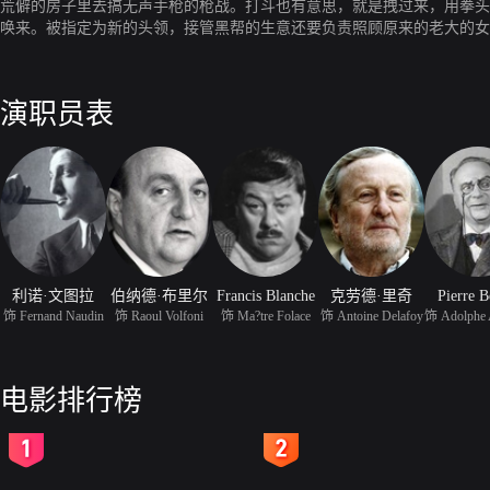
荒僻的房子里去搞无声手枪的枪战。打斗也有意思，就是拽过来，用拳头
唤来。被指定为新的头领，接管黑帮的生意还要负责照顾原来的老大的女
干将都不服气。这种黑帮的接班都是会有麻烦的。
演职员表
利诺·文图拉
伯纳德·布里尔
Francis Blanche
克劳德·里奇
Pierre B
饰 Fernand Naudin
饰 Raoul Volfoni
饰 Ma?tre Folace
饰 Antoine Delafoy
电影排行榜
2
3