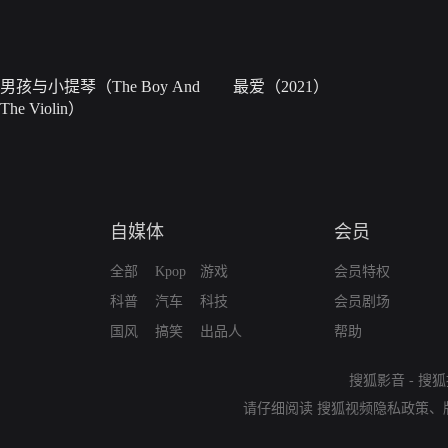
男孩与小提琴（The Boy And
最爱（2021）
The Violin）
自媒体
会员
全部
Kpop
游戏
会员特权
科普
汽车
科技
会员剧场
国风
搞笑
出品人
帮助
搜狐影音
-
搜狐
请仔细阅读
搜狐视频隐私政策
、