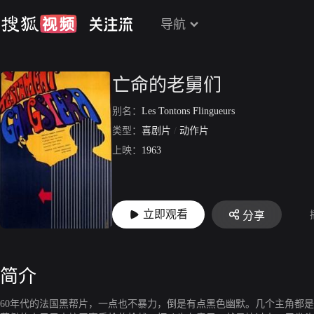
导航
亡命的老舅们
别名：
Les Tontons Flingueurs
类型：
喜剧片
/
动作片
上映：
1963
立即观看
分享
简介
60年代的法国黑帮片，一点也不暴力，倒是有点黑色幽默。几个主角都