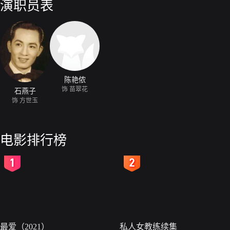
演职员表
陈艳侬
饰 苗翠花
石燕子
饰 方世玉
电影排行榜
2
3
最爱（2021）
私人女教练续集