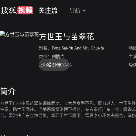
导航
方世玉与苗翠花
别名：
Fong Sai-Yu And Miu Chui-fa
地
类型：
剧情片
主
分享
上映：
1948-06-06
导
简介
方世玉自小由母苗翠花训练武功，长大后身手不凡，臂力过人。世玉生性
生意，携世玉同往。当地恶霸雷洪摆下擂台，夸言拳打广东一省，脚踢苏
台。雷洪往广东会馆寻仇，却死于世玉脚下。雷妻李小环为夫报仇，暗伤
建少林寺请求五枚相助。五枚本欲以和为贵，但巴山不允。擂台之上，二
书“广东精神”四字。