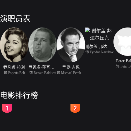
演职员表
谢尔盖·邦达尔丘克
饰 Fyodor Nazukov
Peter Ba
饰 Peter B
乔凡娜·拉利
尼瓦多·莎瓦特利
里奥·吉恩
饰 Esperia Beli
饰 Renato Balducci
饰 Michael Pemberton
电影排行榜
2
3