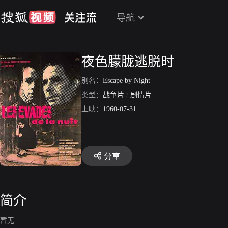
导航
夜色朦胧逃脱时
别名：
Escape by Night
类型：
战争片
/
剧情片
上映：
1960-07-31
分享
简介
暂无