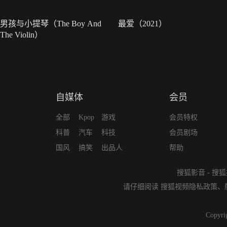
男孩与小提琴（The Boy And
最爱（2021）
The Violin）
自媒体
会员
全部
Kpop
游戏
会员特权
科普
汽车
科技
会员剧场
国风
搞笑
出品人
帮助
搜狐影音
-
搜狐
请仔细阅读
搜狐视频隐私政策
、
Copyri