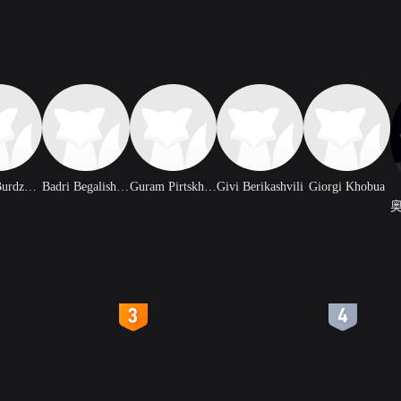
Georgi Burdzhanadze
Badri Begalishvili
Guram Pirtskhalava
Givi Berikashvili
Giorgi Khobua
4
5