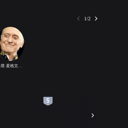
1/2
奥塔·麦格文图克哈特塞西
6
7