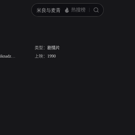
类型：
剧情片
iknadze
Tengiz Maisuradze
上映：
1990
Georgi Burdzhanadze
Badri Begalishvili
Guram 