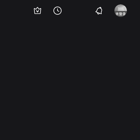
Pirtskhalava
Givi Berikashvili
Giorgi Khobua
奥塔·麦格文图克哈特塞西