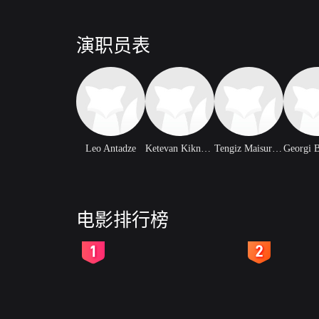
演职员表
Leo Antadze
Ketevan Kiknadze
Tengiz Maisuradze
电影排行榜
2
3