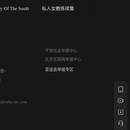
 Of The South
私人女教练续集
小二黑结
网络暴力有害信息举报
不良信息举报中心
12318 文化市场举报
北京互联网举报中心
算法推荐专项举报
亚运会举报专区
播+
涉历史虚无举报
版
网络谣言信息专项
涉政举报入口
涉未成年人举报
hu@sohu-inc.com
清朗自媒体乱象举报
涉民族宗教有害信息举报
清朗·生活服务类内容举报
清朗春节网络环境整治