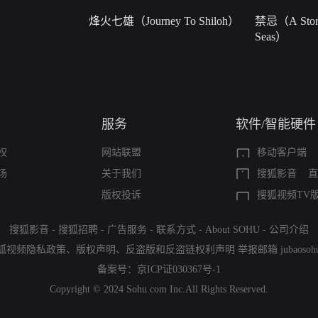
烽火七雄（Journey To Shiloh）
禁忌（A Story
Seas）
服务
软件/智能硬件
权
网站联盟
移动客户端
场
关于我们
搜狐影音
直
版权投诉
搜狐视频TV
搜狐影音
-
搜狐招聘
-
广告服务
-
联系方式
-
About SOHU
-
公司介绍
狐视频隐私政策
、
版权声明
、
反盗版和反盗链权利声明
举报邮箱
jubaoso
备案号：
京ICP证030367号-1
Copyright © 2024 Sohu.com Inc.All Rights Reserved.