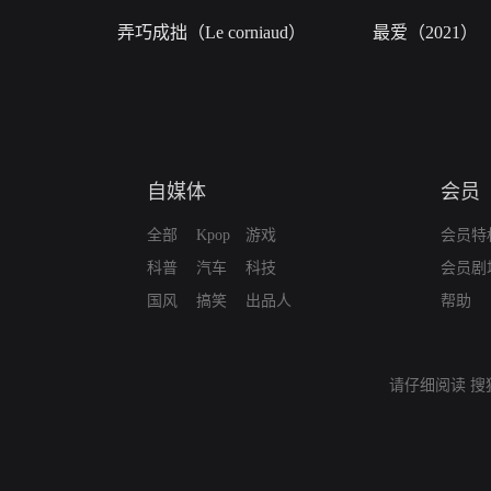
弄巧成拙（Le corniaud）
最爱（2021）
自媒体
会员
全部
Kpop
游戏
会员特
科普
汽车
科技
会员剧
国风
搞笑
出品人
帮助
请仔细阅读
搜