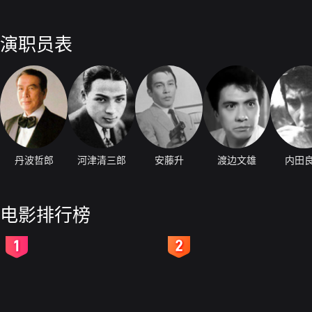
演职员表
丹波哲郎
河津清三郎
安藤升
渡边文雄
内田
电影排行榜
2
3