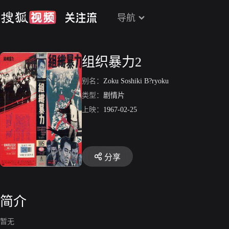
导航
组织暴力2
别名：
Zoku Soshiki B?ryoku
类型：
剧情片
上映：
1967-02-25
分享
简介
暂无