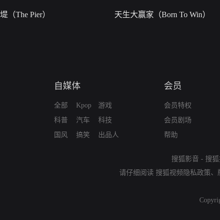
堤（The Pier）
天生大赢家（Born To Win）
自媒体
会员
全部
Kpop
游戏
会员特权
科普
汽车
科技
会员剧场
国风
搞笑
出品人
帮助
搜狐影音
-
搜狐
请仔细阅读
搜狐视频隐私政策
、
Copyri