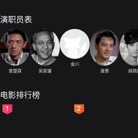
演职员表
金川
曾楚霖
吴家骧
唐菁
胡燕
电影排行榜
2
3