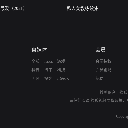
最爱（2021）
私人女教练续集
自媒体
会员
全部
Kpop
游戏
会员特权
科普
汽车
科技
会员剧场
国风
搞笑
出品人
帮助
搜狐影音
-
搜狐
请仔细阅读
搜狐视频隐私政策
、
Copyri