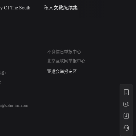
 Of The South
私人女教练续集
小二黑结
网络暴力有害信息举报
不良信息举报中心
12318 文化市场举报
北京互联网举报中心
算法推荐专项举报
亚运会举报专区
播+
涉历史虚无举报
版
网络谣言信息专项
涉政举报入口
涉未成年人举报
hu@sohu-inc.com
清朗自媒体乱象举报
涉民族宗教有害信息举报
清朗·生活服务类内容举报
清朗春节网络环境整治