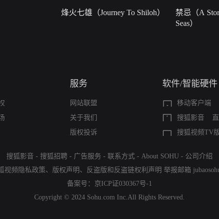
烽火七雄（Journey To Shiloh）
禁忌（A Story
Seas）
服务
软件/智能硬件
权
网站联盟
移动客户端
场
关于我们
搜狐影音
直
版权投诉
搜狐视频TV
搜狐影音
-
搜狐招聘
-
广告服务
-
联系方式
-
About SOHU
-
公司介绍
狐视频隐私政策
、
版权声明
、
反盗版和反盗链权利声明
举报邮箱
jubaoso
备案号：
京ICP证030367号-1
Copyright © 2024 Sohu.com Inc.All Rights Reserved.