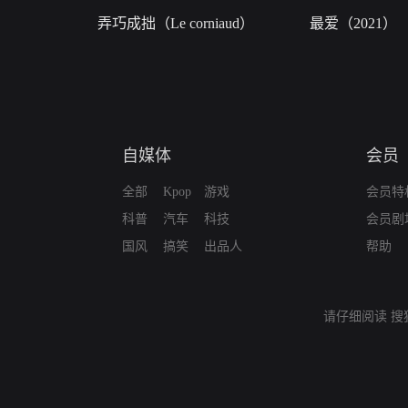
弄巧成拙（Le corniaud）
最爱（2021）
自媒体
会员
全部
Kpop
游戏
会员特
科普
汽车
科技
会员剧
国风
搞笑
出品人
帮助
请仔细阅读
搜