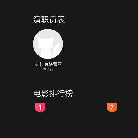
演职员表
安卡·弗洛蕾亚
饰 Ana
电影排行榜
2
3