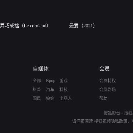
弄巧成拙（Le corniaud）
最爱（2021）
自媒体
会员
全部
Kpop
游戏
会员特权
科普
汽车
科技
会员剧场
国风
搞笑
出品人
帮助
搜狐影音
-
搜狐
请仔细阅读
搜狐视频隐私政策
、