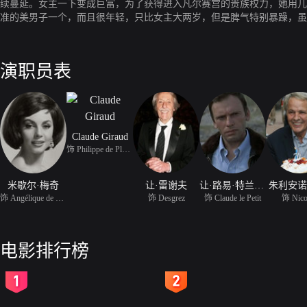
续蔓延。女主一下变成巨富，为了获得进入凡尔赛宫的贵族权力，她用儿
准的美男子一个，而且很年轻，只比女主大两岁，但是脾气特别暴躁，虽
应该说，女主对普利西斯侯爵是一见钟情，因为人家长得太漂亮了嘛，说
容忍的手段。
演职员表
Claude Giraud
饰 Philippe de Plessis-
米歇尔·梅奇
让·雷谢夫
让·路易·特兰蒂尼昂
朱利安诺
饰 Angélique de Peyrac
饰 Desgrez
饰 Claude le Petit
饰 Nico
电影排行榜
2
3