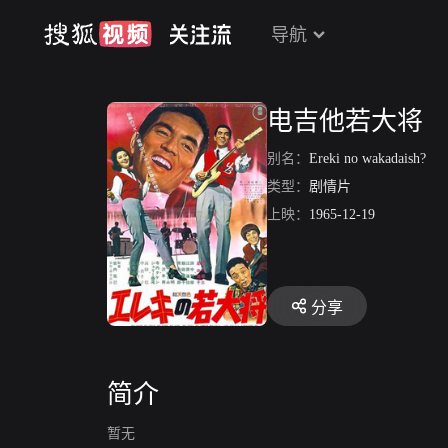
导航
电吉他若大将
别名：
Ereki no wakadaish?
类型：
剧情片
上映：
1965-12-19
分享
简介
暂无