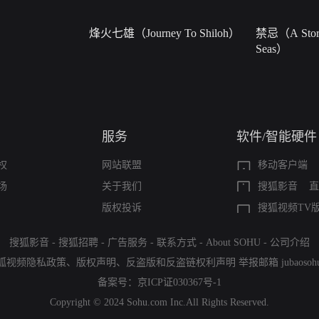
烽火七雄（Journey To Shiloh）
禁忌（A Story
Seas）
服务
软件/智能硬件
权
网站联盟
移动客户端
场
关于我们
搜狐影音
直
版权投诉
搜狐视频TV
搜狐影音
-
搜狐招聘
-
广告服务
-
联系方式
-
About SOHU
-
公司介绍
狐视频隐私政策
、
版权声明
、
反盗版和反盗链权利声明
举报邮箱
jubaoso
备案号：
京ICP证030367号-1
Copyright © 2024 Sohu.com Inc.All Rights Reserved.