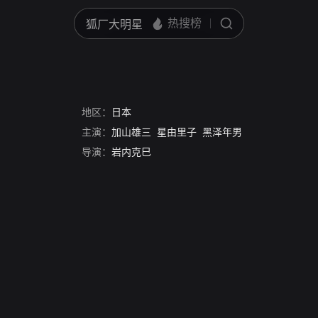
地区：
日本
主演：
加山雄三
星由里子
黑泽年男
导演：
岩内克巳