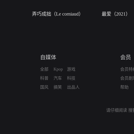
弄巧成拙（Le corniaud）
最爱（2021）
自媒体
会员
全部
Kpop
游戏
会员特
科普
汽车
科技
会员剧
国风
搞笑
出品人
帮助
请仔细阅读
搜