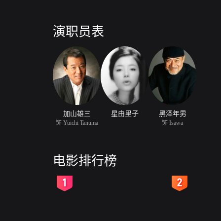
演职员表
加山雄三
星由里子
黑泽年男
饰 Yuichi Tanuma
饰 Isawa
电影排行榜
2
3