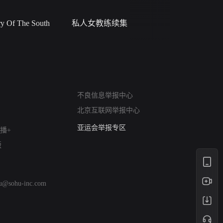
 Of The South
私人女教练续集
小二黑结
网络暴力有害信息举报
不良信息举报中心
12318 文化市场举报
北京互联网举报中心
算法推荐专项举报
亚运会举报专区
播+
涉历史虚无举报
版
网络谣言信息专项
涉政举报入口
涉未成年人举报
hu@sohu-inc.com
清朗自媒体乱象举报
涉民族宗教有害信息举报
清朗·生活服务类内容举报