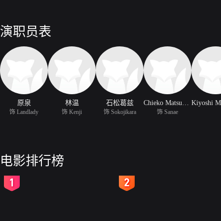
演职员表
原泉
林温
石松葛兹
Chieko Matsumoto
饰 Landlady
饰 Kenji
饰 Sokojikara
饰 Sanae
电影排行榜
2
3