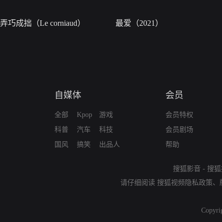
弄巧成拙（Le corniaud）
最爱（2021）
自媒体
会员
全部
Kpop
游戏
会员特权
科普
汽车
科技
会员剧场
国风
搞笑
出品人
帮助
搜狐影音
-
搜狐
请仔细阅读
搜狐视频隐私政策
、
Copyri