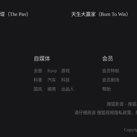
堤（The Pier）
天生大赢家（Born To Win）
自媒体
会员
全部
Kpop
游戏
会员特权
科普
汽车
科技
会员剧场
国风
搞笑
出品人
帮助
搜狐影音
-
搜狐
请仔细阅读
搜狐视频隐私政策
、
Copyri