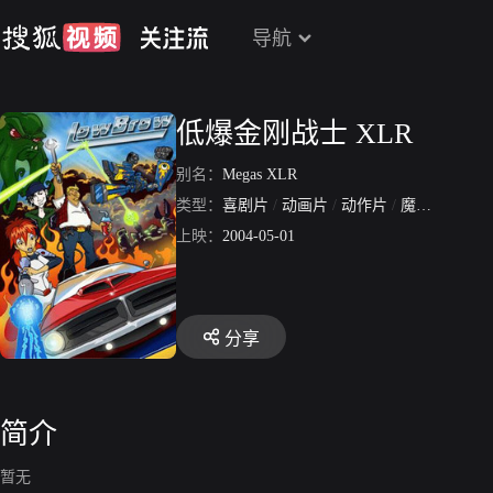
导航
低爆金刚战士 XLR
别名：
Megas XLR
类型：
喜剧片
/
动画片
/
动作片
/
魔幻片
上映：
2004-05-01
分享
简介
暂无