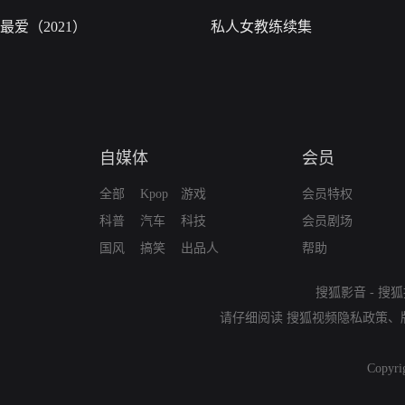
最爱（2021）
私人女教练续集
自媒体
会员
全部
Kpop
游戏
会员特权
科普
汽车
科技
会员剧场
国风
搞笑
出品人
帮助
搜狐影音
-
搜狐
请仔细阅读
搜狐视频隐私政策
、
Copyri