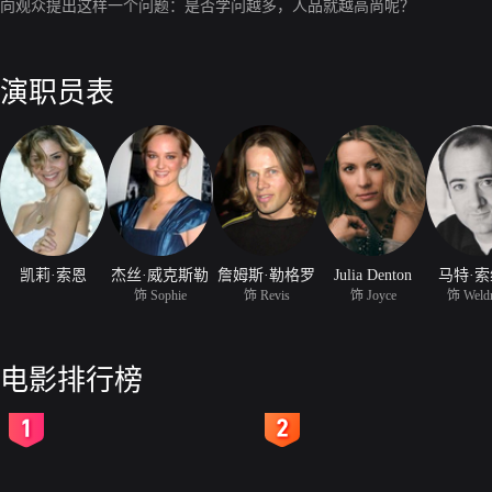
向观众提出这样一个问题：是否学问越多，人品就越高尚呢？
演职员表
凯莉·索恩
杰丝·威克斯勒
詹姆斯·勒格罗
Julia Denton
马特·
饰 Sophie
饰 Revis
饰 Joyce
饰 Weld
电影排行榜
2
3