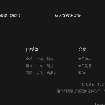
最爱（2021）
私人女教练续集
自媒体
会员
全部
Kpop
游戏
会员特权
科普
汽车
科技
会员剧场
国风
搞笑
出品人
帮助
搜狐影音
-
搜狐
请仔细阅读
搜狐视频隐私政策
、
Copyri