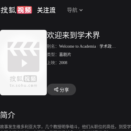
导航
欢迎来到学术界
别名：
Welcome to Academia
/
学术政治
/
欢迎
类型：
喜剧片
上映：
2008
分享
简介
故事发生维多利亚大学，几个教授明争暗斗，他们从职位的高低，到受学