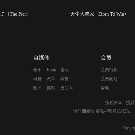
堤（The Pier）
天生大赢家（Born To Win）
自媒体
会员
全部
Kpop
游戏
会员特权
科普
汽车
科技
会员剧场
国风
搞笑
出品人
帮助
搜狐影音
-
搜狐
请仔细阅读
搜狐视频隐私政策
、
Copyri