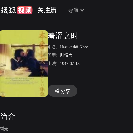
导航
羞涩之时
别名：
Hazukashii Koro
类型：
剧情片
上映：
1947-07-15
分享
简介
暂无