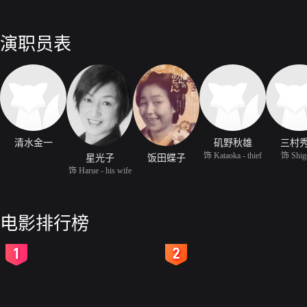
演职员表
清水金一
矶野秋雄
三村
饰 Kataoka - thief
饰 Shig
星光子
饭田蝶子
饰 Harue - his wife
电影排行榜
2
3