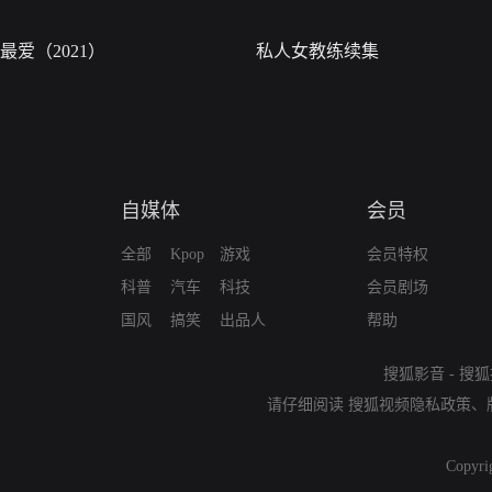
最爱（2021）
私人女教练续集
自媒体
会员
全部
Kpop
游戏
会员特权
科普
汽车
科技
会员剧场
国风
搞笑
出品人
帮助
搜狐影音
-
搜狐
请仔细阅读
搜狐视频隐私政策
、
Copyri