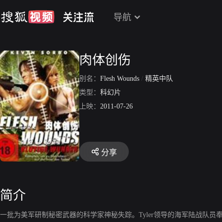
导航
肉体创伤
别名：
Flesh Wounds
/
精英中队
类型：
科幻片
上映：
2011-07-26
分享
简介
一批为美军研制秘密武器的科学家神秘失踪。Tyler领导的海军陆战队