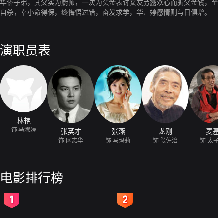
华侨子弟，其父实为厨师，一次为买金表讨女友劳露欢心而骗父金钱，至
自杀，幸小命得保，终悔悟过错，奋发求学，华、婷感情则与日俱增。
演职员表
林艳
饰 马淑婷
张英才
张燕
龙刚
麦
饰 区志华
饰 马玛莉
饰 张佐治
饰 太
电影排行榜
2
3