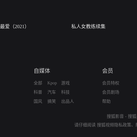
最爱（2021）
私人女教练续集
自媒体
会员
全部
Kpop
游戏
会员特权
科普
汽车
科技
会员剧场
国风
搞笑
出品人
帮助
搜狐影音
-
搜狐
请仔细阅读
搜狐视频隐私政策
、