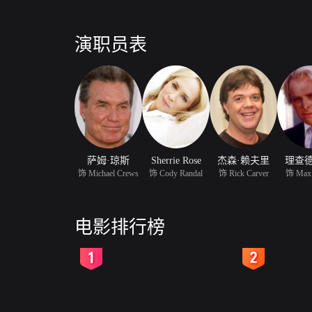
演职员表
萨姆·琼斯
Sherrie Rose
杰森·赖夫里
理查德
饰 Michael Crews
饰 Cody Randal
饰 Rick Carver
饰 Max 
电影排行榜
2
3