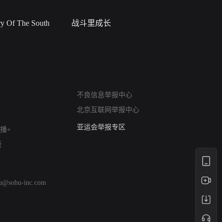
 Of The South
战斗里成长
私人女教
网络暴力有害信息举报
不良信息举报中心
12318 文化市场举报
北京互联网举报中心
算法推荐专项举报
亚运会举报专区
播+
涉历史虚无举报
版
网络谣言信息专项
涉政举报入口
涉未成年人举报
hu@sohu-inc.com
清朗自媒体乱象举报
涉民族宗教有害信息举报
清朗·生活服务类内容举报