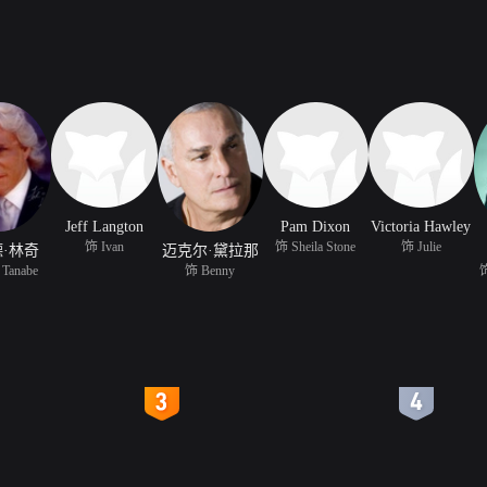
Jeff Langton
Pam Dixon
Victoria Hawley
饰 Ivan
饰 Sheila Stone
饰 Julie
·林奇
迈克尔·黛拉那
Tanabe
饰 Benny
饰
4
5