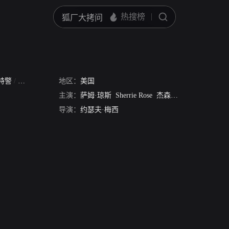
特警
/
超级武力
地区：
美国
主演：
萨姆·琼斯
Sherrie Rose
杰森·赖夫里
理查德·
导演：
约瑟夫·梅西