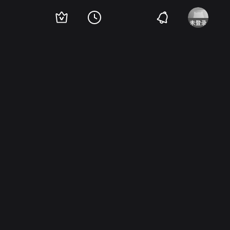
林奇
Jeff Langton
迈克尔·黛拉那
Pam Dixon
Victoria Hawley
米基·鲁尼