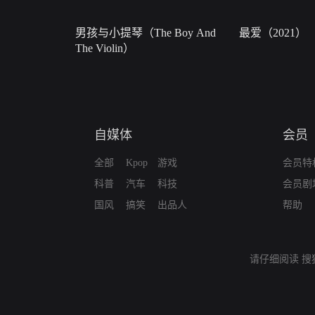
男孩与小提琴（The Boy And
最爱（2021）
The Violin）
自媒体
会员
全部
Kpop
游戏
会员特
科普
汽车
科技
会员剧
国风
搞笑
出品人
帮助
请仔细阅读
搜