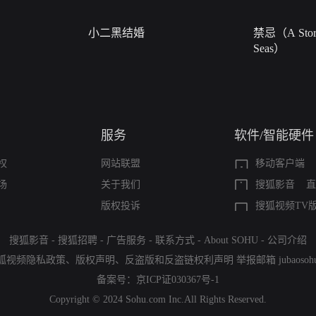
小二黑结婚
禁忌（A Story
Seas）
服务
软件/智能硬件
权
网站联盟
移动客户端
场
关于我们
搜狐影音
直
版权投诉
搜狐视频TV
搜狐影音
-
搜狐招聘
-
广告服务
-
联系方式
-
About SOHU
-
公司介绍
狐视频隐私政策
、
版权声明
、
反盗版和反盗链权利声明
举报邮箱
jubaoso
备案号：
京ICP证030367号-1
Copyright © 2024 Sohu.com Inc.All Rights Reserved.