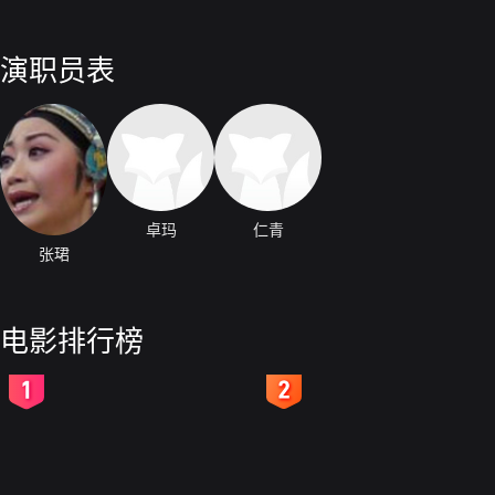
演职员表
卓玛
仁青
张珺
电影排行榜
2
3