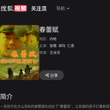
导航
春蕾赋
地区：
内地
主演：
张珺
卓玛
仁青
导演：
王冰河
分享
简介
一支驻守在大山深处的森警部队创办了“春蕾班”，让贫困的孩子们重新回