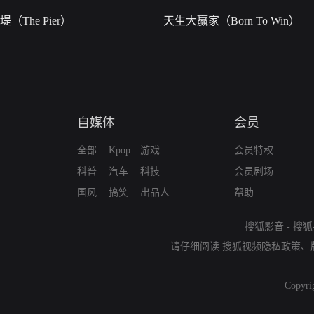
堤（The Pier）
天生大赢家（Born To Win）
自媒体
会员
全部
Kpop
游戏
会员特权
科普
汽车
科技
会员剧场
国风
搞笑
出品人
帮助
搜狐影音
-
搜狐
请仔细阅读
搜狐视频隐私政策
、
Copyri