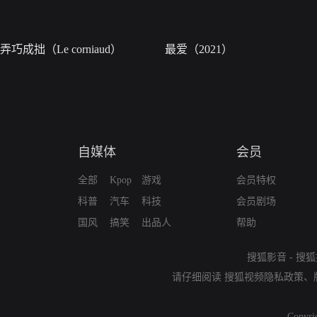
弄巧成拙（Le corniaud）
最爱（2021）
自媒体
会员
全部
Kpop
游戏
会员特权
科普
汽车
科技
会员剧场
国风
搞笑
出品人
帮助
搜狐影音
-
搜狐
请仔细阅读
搜狐视频隐私政策
、
Copyri