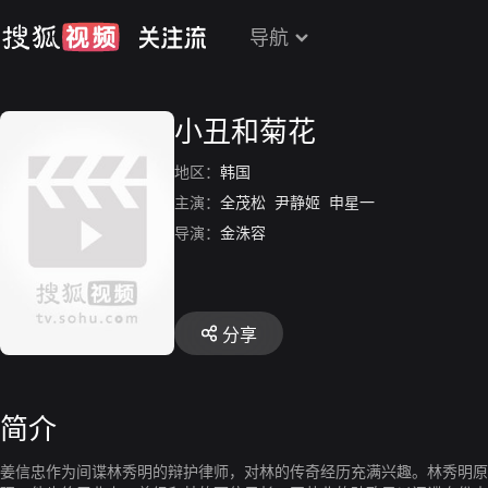
导航
小丑和菊花
地区：
韩国
主演：
全茂松
尹静姬
申星一
导演：
金洙容
分享
简介
姜信忠作为间谍林秀明的辩护律师，对林的传奇经历充满兴趣。林秀明原