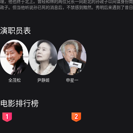
理，他也终于北上。曾经和林的两位兄长一同赴北的孙政子以间谍身份南
政子。但当他听说孙已死的消息后，不禁感到黯然。秀明后来遇到了昔日
菊花……
演职员表
全茂松
尹静姬
申星一
电影排行榜
2
3