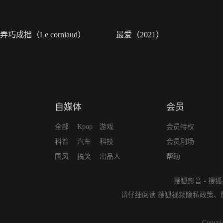
弄巧成拙（Le corniaud）
最爱（2021）
自媒体
会员
全部
Kpop
游戏
会员特权
科普
汽车
科技
会员剧场
国风
搞笑
出品人
帮助
搜狐影音
-
搜狐
请仔细阅读
搜狐视频隐私政策
、
Copyri