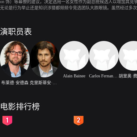
on 饰）等幕僚的建议，决定选用一名女性作为副总统候选人以增加其竞争力。
无论是行为举止还是知识涉猎都频频令竞选团队大跌眼镜。虽然经过多次
变麦凯恩团队的命运呢？
演职员表
Alain Bainee
Carlos Fernandez
布莱德·安德森
克里斯蒂安·贝尔
电影排行榜
2
3