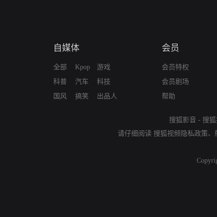
自媒体
会员
全部
Kpop
游戏
会员特权
科普
汽车
科技
会员剧场
国风
搞笑
出品人
帮助
搜狐影音
-
搜狐
请仔细阅读
搜狐视频隐私政策
、
Copyri