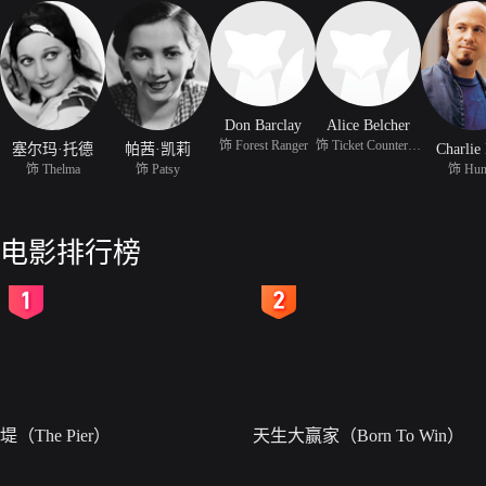
Don Barclay
Alice Belcher
饰 Forest Ranger
饰 Ticket Counter Custo
塞尔玛·托德
帕茜·凯莉
Charlie
饰 Thelma
饰 Patsy
饰 Hun
电影排行榜
2
3
堤（The Pier）
天生大赢家（Born To Win）