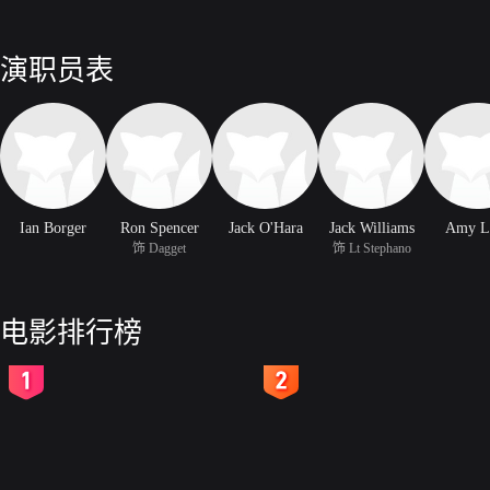
演职员表
Ian Borger
Ron Spencer
Jack O'Hara
Jack Williams
Amy L
饰 Dagget
饰 Lt Stephano
电影排行榜
2
3