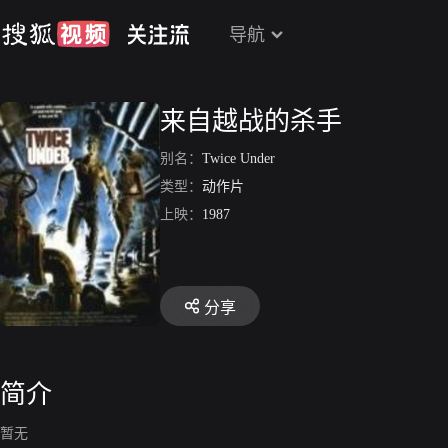
导航
来自越战的杀手
别名：
Twice Under
类型：
动作片
上映：
1987
分享
简介
暂无