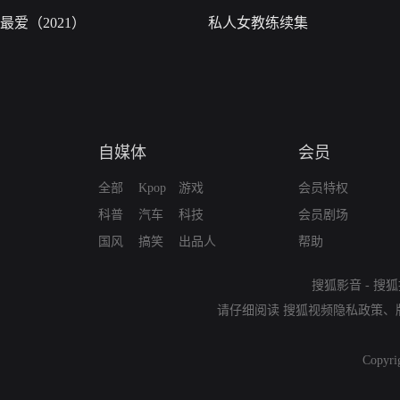
最爱（2021）
私人女教练续集
自媒体
会员
全部
Kpop
游戏
会员特权
科普
汽车
科技
会员剧场
国风
搞笑
出品人
帮助
搜狐影音
-
搜狐
请仔细阅读
搜狐视频隐私政策
、
Copyri