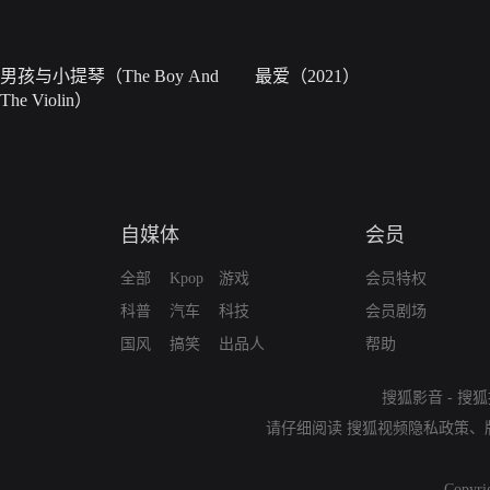
男孩与小提琴（The Boy And
最爱（2021）
The Violin）
自媒体
会员
全部
Kpop
游戏
会员特权
科普
汽车
科技
会员剧场
国风
搞笑
出品人
帮助
搜狐影音
-
搜狐
请仔细阅读
搜狐视频隐私政策
、
Copyri