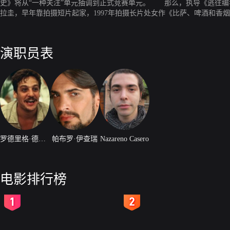
史》将从“一种关注”单元抽调到正式竞赛单元。 那么，执导《逃往编年
拉圭，早年靠拍摄短片起家，1997年拍摄长片处女作《比萨、啤酒和香烟
熊》参加了戛纳电影节的导演双周单元，此番推出的《逃亡编年史》在阿
演职员表
罗德里格·德拉·塞纳
帕布罗·伊查瑞
Nazareno Casero
电影排行榜
2
3