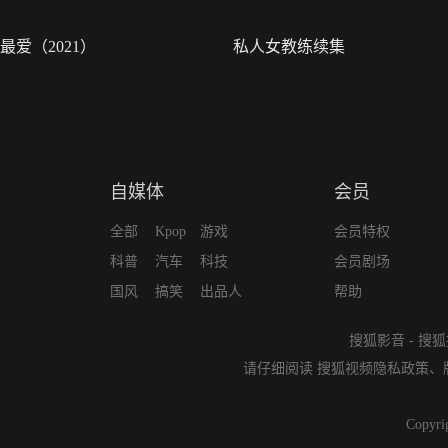
最爱（2021）
私人女教练续集
自媒体
会员
全部
Kpop
游戏
会员特权
科普
汽车
科技
会员剧场
国风
搞笑
出品人
帮助
搜狐影音
-
搜狐
请仔细阅读
搜狐视频隐私政策
、
Copyri