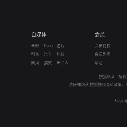
自媒体
会员
全部
Kpop
游戏
会员特权
科普
汽车
科技
会员剧场
国风
搞笑
出品人
帮助
搜狐影音
-
搜狐
请仔细阅读
搜狐视频隐私政策
、
Copyri