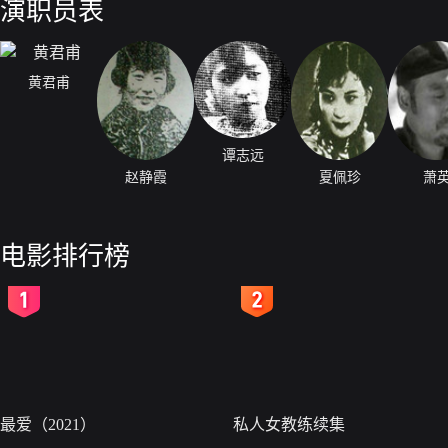
演职员表
黄君甫
谭志远
赵静霞
夏佩珍
萧
电影排行榜
2
3
最爱（2021）
私人女教练续集