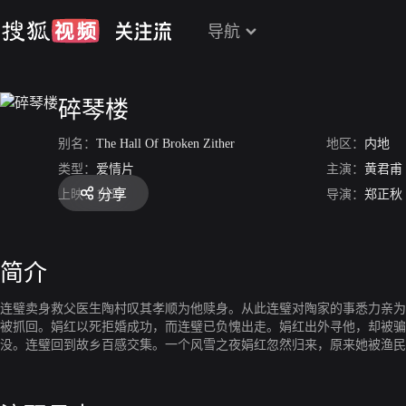
导航
碎琴楼
别名：
The Hall Of Broken Zither
地区：
内地
类型：
爱情片
主演：
黄君甫
分享
上映：
1930
导演：
郑正秋
简介
连璧卖身救父医生陶村叹其孝顺为他赎身。从此连璧对陶家的事悉力亲为
被抓回。娟红以死拒婚成功，而连璧已负愧出走。娟红出外寻他，却被骗
没。连璧回到故乡百感交集。一个风雪之夜娟红忽然归来，原来她被渔民