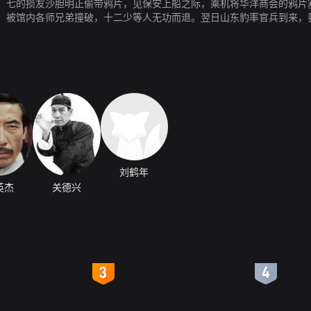
，七的损友沙胆明正偷带鸦片，见保安上船之际，乘机将华洋商会的鸦片
，被馆内各师兄弟撞破，十二少等人无功而退。翌日山东豹率官兵到来，
华洋商会了解情况，竟被痛打一顿，且受大师兄的责骂，一怒之下，离开
刘鹤年
英杰
关德兴
4
5