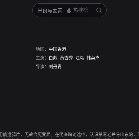
七
地区：
中国香港
主演：
白彪
黄杏秀
江岛
韩英杰
关德兴
刘鹤年
导演：
刘丹青
用偷运鸦片，无故含冤受屈。在明查暗访途中，认识禁毒老差骨山东豹，