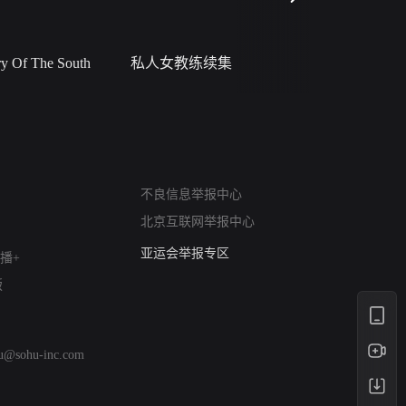
 Of The South
私人女教练续集
小二黑结
网络暴力有害信息举报
不良信息举报中心
12318 文化市场举报
北京互联网举报中心
算法推荐专项举报
亚运会举报专区
播+
涉历史虚无举报
版
网络谣言信息专项
涉政举报入口
涉未成年人举报
hu@sohu-inc.com
清朗自媒体乱象举报
涉民族宗教有害信息举报