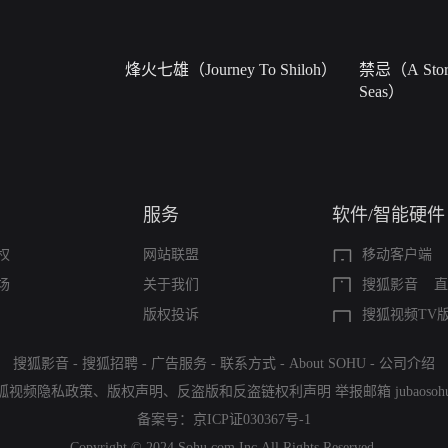
烽火七雄（Journey To Shiloh）
禁忌（A Story
Seas）
服务
软件/智能硬件
权
网站联盟
移动客户端
场
关于我们
搜狐影音
直
版权投诉
搜狐视频TV
搜狐影音
-
搜狐招聘
-
广告服务
-
联系方式
-
About SOHU
-
公司介绍
狐视频隐私政策
、
版权声明
、
反盗版和反盗链权利声明
举报邮箱
jubaoso
备案号：
京ICP证030367号-1
Copyright © 2024 Sohu.com Inc.All Rights Reserved.