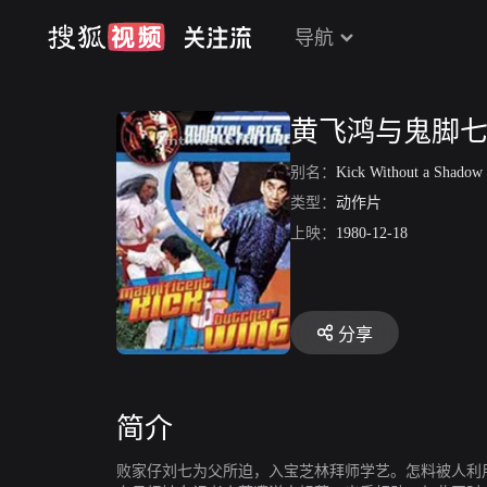
导航
黄飞鸿与鬼脚
别名：
Kick Without a Shadow
类型：
动作片
上映：
1980-12-18
分享
简介
败家仔刘七为父所迫，入宝芝林拜师学艺。怎料被人利