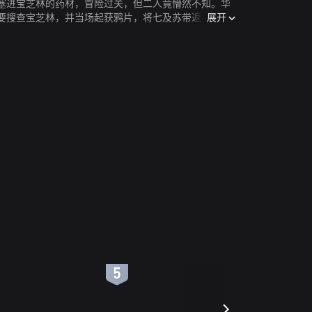
塞进宝芝林的药材，冒险过关，但二人竟懵然不知。华
展开
要搜查宝芝林，并当场起获鸦片，将七及苏带返衙门，
宝芝林。经过重重波折，七心灰意冷，幸得小菱提醒，
6
7