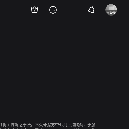
终将主谋绳之于法。不久牙擦苏带七到上海购药，于船