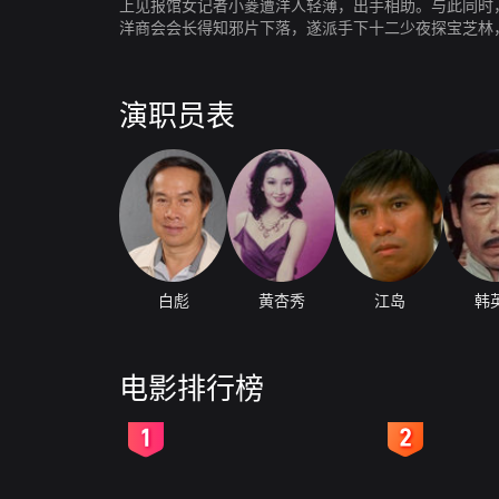
上见报馆女记者小菱遭洋人轻薄，出手相助。与此同时
洋商会会长得知邪片下落，遂派手下十二少夜探宝芝林
七心心不忿，更受众师兄弟冷落，决定还我清白，遂到
决定里应外合，刚巧沙河帮找华会长寻仇。
演职员表
白彪
黄杏秀
江岛
韩
电影排行榜
2
3