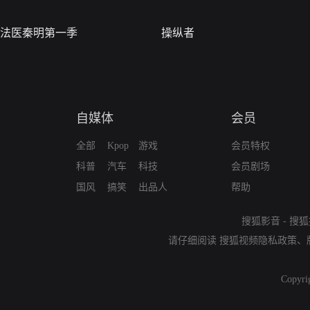
法医秦明第一季
操纵者
自媒体
会员
全部
Kpop
游戏
会员特权
科普
汽车
科技
会员剧场
国风
搞笑
出品人
帮助
搜狐影音
-
搜狐
请仔细阅读
搜狐视频隐私政策
、
Copyri