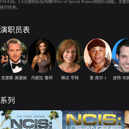
CIS不同，LA分部的队伍叫做Office of Special Projec
执行任务。
演职员表
克里斯·奥唐纳
丹妮拉·鲁阿
琳达·亨特
里·库尔·J
皮特·坎
系列