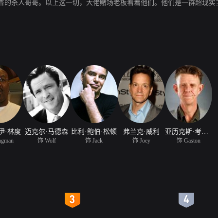
普的杀人哥哥。以上这一切，大佬赌场老板看着他们。他们是一群超现实
伊·林度
迈克尔·马德森
比利·鲍伯·松顿
弗兰克·威利
亚历克斯·考克斯
ngman
饰 Wolf
饰 Jack
饰 Joey
饰 Gaston
4
5