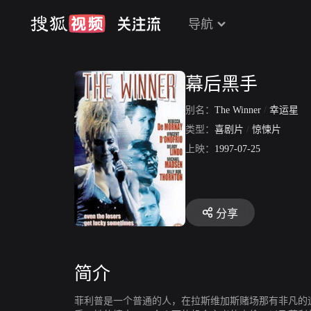
导航
幕后黑手
别名：
The Winner
/
幸运星
类型：
喜剧片
/
惊悚片
上映：
1997-07-25
分享
简介
菲利普是一个普通的人，在拉斯维加斯赌场那有非凡的