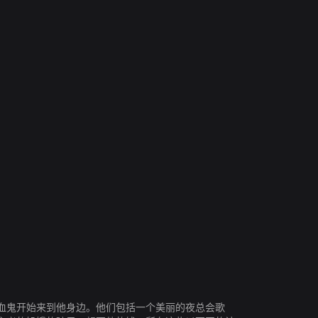
德尔罗伊·林度
迈克尔·马德森
比利·鲍伯·松顿
弗兰克·威利
亚历克斯
血鬼开始来到他身边。他们包括一个美丽的夜总会歌