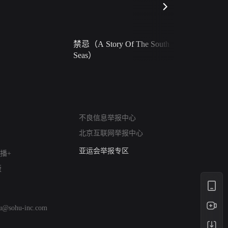
禁忌（A Story Of The South
火球（Ball 
Seas）
网络暴力有害信息举报
不良信息举报中心
12318 文化市场举报
北京互联网举报中心
算法推荐专项举报
亚运会举报专区
播+
涉历史虚无举报
版
网络谣言信息专项
涉政举报入口
涉未成年人举报
hu@sohu-inc.com
清朗自媒体乱象举报