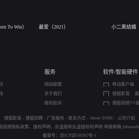
n To Win）
最爱（2021）
小二黑结婚
服务
软件/智能硬件
权
网站联盟
移动客户端
场
关于我们
搜狐影音
直
版权投诉
搜狐视频TV
搜狐影音
-
搜狐招聘
-
广告服务
-
联系方式
-
About SOHU
-
公司介绍
狐视频隐私政策
、
版权声明
、
反盗版和反盗链权利声明
举报邮箱
jubaoso
备案号：
京ICP证030367号-1