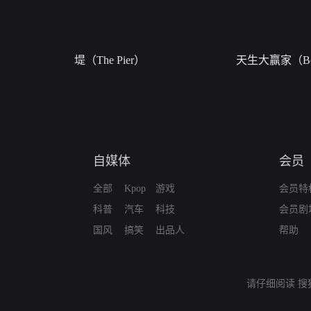
堤（The Pier）
天生大赢家（Bor
自媒体
会员
全部
Kpop
游戏
会员特
科普
汽车
科技
会员剧
国风
搞笑
出品人
帮助
请仔细阅读
搜