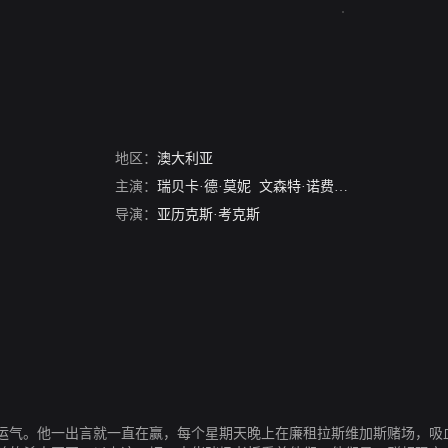
地区：
澳大利亚
主演：
瑞贝卡·德·莫妮
文森特·诺费奥
塞夫里奥·加拉
导演：
亚历克斯·考克斯
运气。他一出言就一直在赢，每个星期天晚上在廉租拉斯维加斯赌场，吸