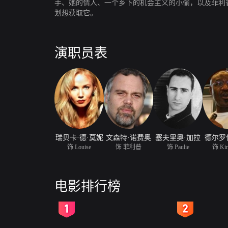
手、她的情人、一个乡下的机会主义的小偷，以及菲利
划想获取它。
演职员表
瑞贝卡·德·莫妮
文森特·诺费奥
塞夫里奥·加拉
德尔罗
饰 Louise
饰 菲利普
饰 Paulie
饰 Ki
电影排行榜
2
3