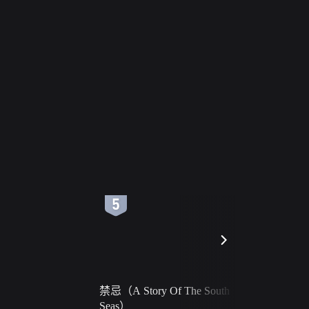
6
7
禁忌（A Story Of The South
火球（Ball 
Seas）