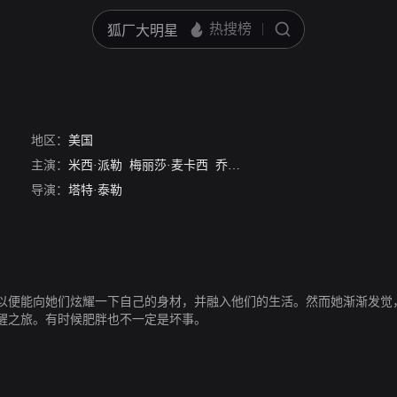
地区：
美国
主演：
米西·派勒
梅丽莎·麦卡西
乔什·霍普金斯
奥克塔维亚·斯宾
导演：
塔特·泰勒
以便能向她们炫耀一下自己的身材，并融入他们的生活。然而她渐渐发觉
醒之旅。有时候肥胖也不一定是坏事。