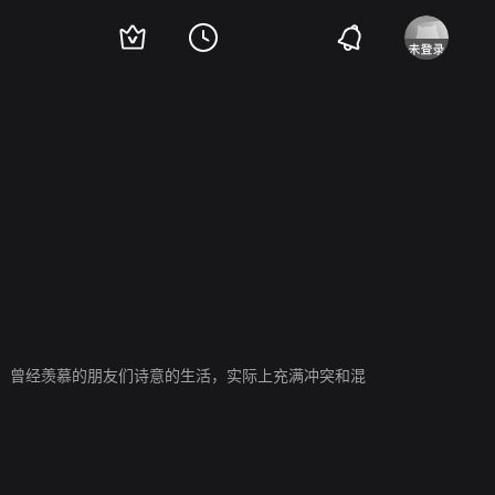
瑟
拉里·苏利文
阿丽森·詹尼
Jack Noseworthy
，曾经羡慕的朋友们诗意的生活，实际上充满冲突和混