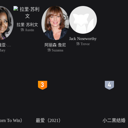
拉里·苏利文
饰 Austin
Jack Noseworthy
饰 Trevor
奥克塔维亚·斯宾瑟
阿丽森·詹尼
ary
饰 Suzanna
4
5
n To Win）
最爱（2021）
小二黑结婚