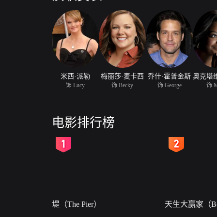
米西·派勒
梅丽莎·麦卡西
乔什·霍普金斯
饰 Lucy
饰 Becky
饰 George
饰 M
电影排行榜
2
3
堤（The Pier）
天生大赢家（Bor