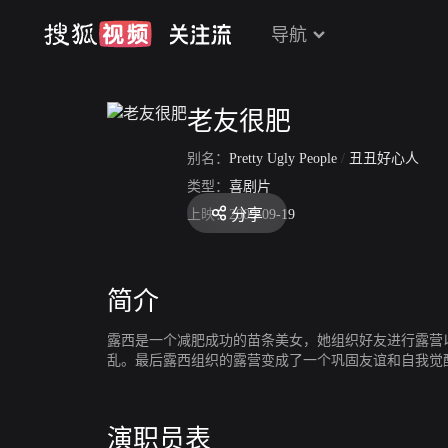
导航
老友很肥
别名：
Pretty Ugly People
/
丑丑好心人
类型：
喜剧片
分享
上映：
2009-09-19
简介
露西是一个减肥成功的苗条美女，她组织好友进行露营
乱。最后露西组织的露营变成了一个巩固友谊和自我觉
演职员表