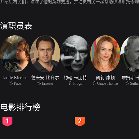
介绍给村民们，讲述了他的英雄史迹，并动员村民一起帮助伊涅斯托修理
演职员表
Jamie Kierans
德米安·比齐尔
约翰·卡朋特
凯莉·康顿
詹姆斯·
饰 Paco
饰 Ernesto
饰 Frogs
饰 Grace Thomas
饰 Suther
电影排行榜
2
3