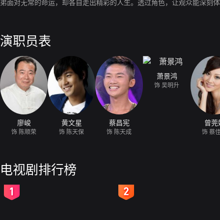
弟面对无常的命运，却各自走出精彩的人生。透过角色，让观众能深刻体
演职员表
萧景鸿
饰 吴明升
廖峻
黄文星
蔡昌宪
曾莞
饰 陈顺荣
饰 陈天保
饰 陈天成
饰 蔡
电视剧排行榜
2
3