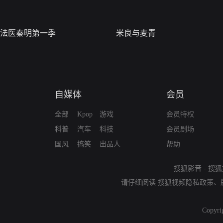
法医秦明第一季
米良与麦青
自媒体
会员
全部
Kpop
游戏
会员特权
科普
汽车
科技
会员剧场
国风
搞笑
出品人
帮助
搜狐影音
-
搜狐
请仔细阅读
搜狐视频隐私政策
、
Copyri