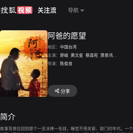
导航
阿爸的愿望
地区：
中国台湾
主演：
廖峻
黄文星
蔡昌宪
萧景鸿
曾莞婷
导演：
陈俊良
分享
简介
故事背景拉回到那个一支冰棒一毛钱，睡觉不用关窗、锁门的年代。一个