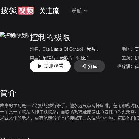
导航
控制的极限
别名：
The Limits Of Control
/
我系杀手，年中无休
地区：
美
类型：
剧情片
/
悬疑片
/
惊悚片
主演：
伊
立即观看
播放源：
腾
分享
上映：
2009-05-01
导演：
吉
简介
故事的主角是一个沉默的独行杀手，他永远只点两杯咖啡，在无聊的时候
一个又一个联系人作单线联系，而联系的凭证便是红色或绿色的火柴盒。这些
米亚文化的老人，更有沉迷分子学的神秘东方女性Molecules。按照他