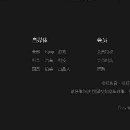
自媒体
会员
全部
Kpop
游戏
会员特权
科普
汽车
科技
会员剧场
国风
搞笑
出品人
帮助
搜狐影音
-
搜狐
请仔细阅读
搜狐视频隐私政策
、
Copyri