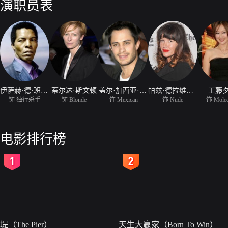
演职员表
伊萨赫·德·班克尔
蒂尔达·斯文顿
盖尔·加西亚·贝纳尔
帕兹·德拉维尔塔
工藤
饰 独行杀手
饰 Blonde
饰 Mexican
饰 Nude
饰 Molec
电影排行榜
2
3
堤（The Pier）
天生大赢家（Born To Win）