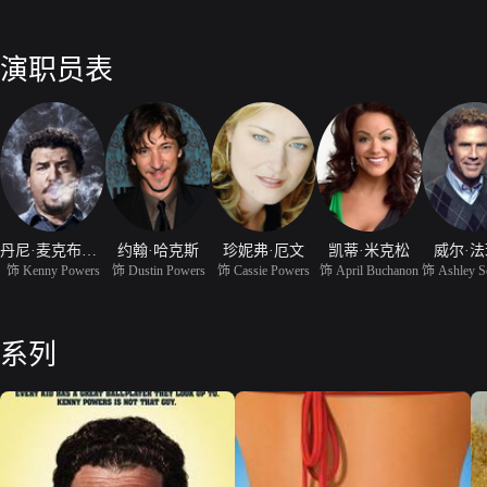
演职员表
丹尼·麦克布耐德
约翰·哈克斯
珍妮弗·厄文
凯蒂·米克松
威尔·
饰 Kenny Powers
饰 Dustin Powers
饰 Cassie Powers
饰 April Buchanon
饰 Ashley Sc
系列