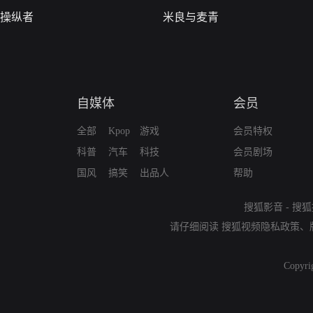
操纵者
米良与麦青
自媒体
会员
全部
Kpop
游戏
会员特权
科普
汽车
科技
会员剧场
国风
搞笑
出品人
帮助
搜狐影音
-
搜狐
请仔细阅读
搜狐视频隐私政策
、
Copyri