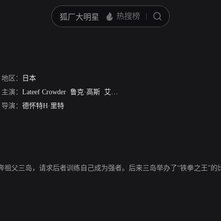
地区：
日本
主演：
Lateef Crowder
鲁克·高斯
艾恩·安东尼·戴利
盖瑞·丹尼尔斯
凯
导演：
德怀特H·里特
奔祖父三岛，请求后者训练自己成为强者。后来三岛举办了“铁拳之王”的