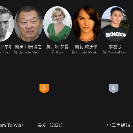
丹尼尔斯
凯里·川田博之
莫西娅·梦露
凯莉·欧沃顿
黎烈弓
n Fury
饰 Heihachi Mishima
饰 Kara
饰 Christie Monteiro
饰 Marshall Law
4
5
n To Win）
最爱（2021）
小二黑结婚