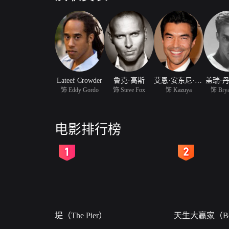
Lateef Crowder
鲁克·高斯
艾恩·安东尼·戴利
盖瑞·
饰 Eddy Gordo
饰 Steve Fox
饰 Kazuya
饰 Brya
电影排行榜
2
3
堤（The Pier）
天生大赢家（Bor