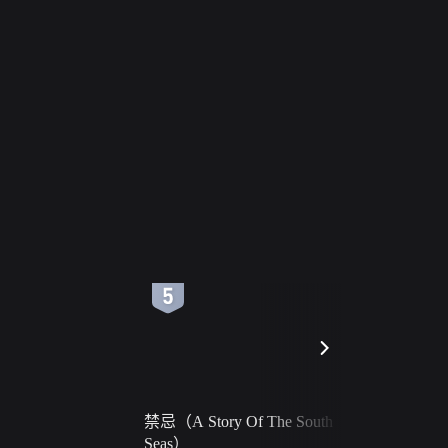
6
7
禁忌（A Story Of The South
火球（Ball 
Seas）