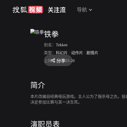
导航
铁拳
别名：
Tekken
类型：
科幻片
/
动作片
/
剧情片
分享
上映：
2010-03-20
简介
本片改编自经典电玩游戏。主人公为了报杀母之仇，投
决定参加比赛与其一决生死。
演职员表