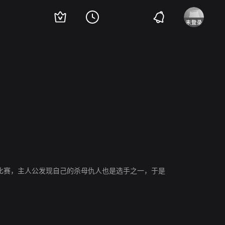
里·川田博之
莫西娅·梦露
凯莉·欧沃顿
黎烈弓
比赛，主人公发现自己的杀母仇人也是选手之一，于是